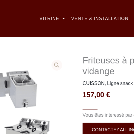
VITRINE
VENTE & INSTALLATION
Friteuses à 
vidange
CUISSON
,
Ligne snack
157,00
€
Vous êtes intéressé par 
CONTACTEZ ALL I