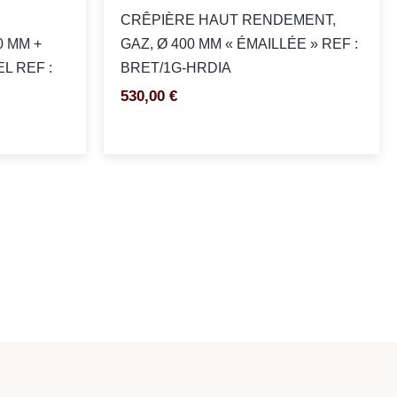
CRÊPIÈRE HAUT RENDEMENT,
0 MM +
GAZ, Ø 400 MM « ÉMAILLÉE » REF :
L REF :
BRET/1G-HRDIA
530,00
€