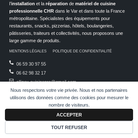
l’
installation
et la
réparation
de
matériel de cuisine
e
k
professionnelle CHR
dans le Var et dans toute la France
b
e
métropolitaine. Spécialistes des équipements pour
o
d
restaurants, snacks, pizzerias, hôtels, boulangeries,
o
i
pâtisseries, traiteurs et collectivités, nous proposons une
large gamme de produits.
k
n
MENTIONS LÉGALES
POLITIQUE DE CONFIDENTIALITÉ
06 59 30 97 55
06 62 98 32 17
allinox.cuisinepro@gmail.com
Nous respectons votre vie privée. Nous et nos partenaires
Du lundi au vendredi de 9h00 à 19h00
utilisons des données comme des cookies pour mesurer le
nombre de visiteurs.
ACCEPTER
© 2026 – tous droits réservés. Site réalisé par
Agence M COM
TOUT REFUSER