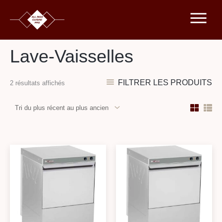
Trié
Aller
du
plus
au
récent
au
contenu
plus
ancien
Lave-Vaisselles
FILTRER LES PRODUITS
2 résultats affichés