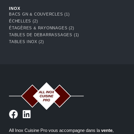
INOX
BACS GN & COUVERCLES
(1)
ÉCHELLES
(2)
ÉTAGÈRES & RAYONNAGES
(2)
TABLES DE DEBARRASSAGES
(1)
TABLES INOX
(2)
F
L
a
i
c
n
All Inox Cuisine Pro vous accompagne dans la
vente
,