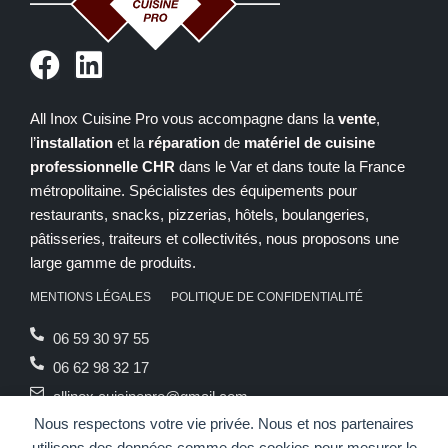
F
L
a
i
c
n
All Inox Cuisine Pro vous accompagne dans la
vente
,
l’
installation
et la
réparation
de
matériel de cuisine
e
k
professionnelle CHR
dans le Var et dans toute la France
b
e
métropolitaine. Spécialistes des équipements pour
o
d
restaurants, snacks, pizzerias, hôtels, boulangeries,
o
i
pâtisseries, traiteurs et collectivités, nous proposons une
large gamme de produits.
k
n
MENTIONS LÉGALES
POLITIQUE DE CONFIDENTIALITÉ
06 59 30 97 55
06 62 98 32 17
allinox.cuisinepro@gmail.com
Nous respectons votre vie privée. Nous et nos partenaires
Du lundi au vendredi de 9h00 à 19h00
utilisons des données comme des cookies pour mesurer le