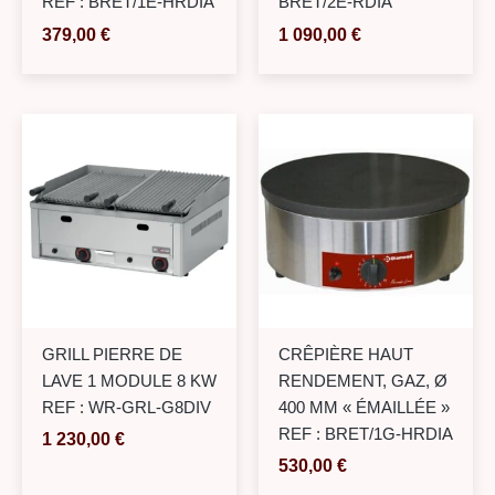
REF : BRET/1E-HRDIA
BRET/2E-RDIA
379,00
€
1 090,00
€
GRILL PIERRE DE
CRÊPIÈRE HAUT
LAVE 1 MODULE 8 KW
RENDEMENT, GAZ, Ø
REF : WR-GRL-G8DIV
400 MM « ÉMAILLÉE »
REF : BRET/1G-HRDIA
1 230,00
€
530,00
€