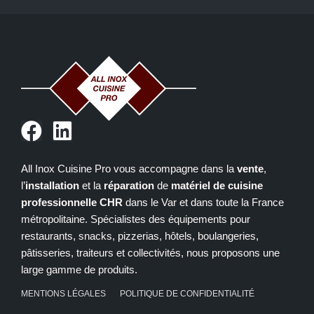
F
L
a
i
c
n
All Inox Cuisine Pro vous accompagne dans la
vente
,
l’
installation
et la
réparation
de
matériel de cuisine
e
k
professionnelle CHR
dans le Var et dans toute la France
b
e
métropolitaine. Spécialistes des équipements pour
o
d
restaurants, snacks, pizzerias, hôtels, boulangeries,
o
i
pâtisseries, traiteurs et collectivités, nous proposons une
large gamme de produits.
k
n
MENTIONS LÉGALES
POLITIQUE DE CONFIDENTIALITÉ