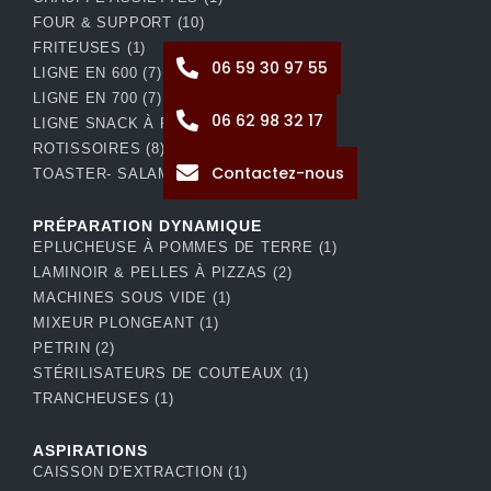
FOUR & SUPPORT
(10)
FRITEUSES
(1)
06 59 30 97 55
LIGNE EN 600
(7)
LIGNE EN 700
(7)
06 62 98 32 17
LIGNE SNACK À POSER
(19)
ROTISSOIRES
(8)
Contactez-nous
TOASTER- SALAMANDRE
(2)
PRÉPARATION DYNAMIQUE
EPLUCHEUSE À POMMES DE TERRE
(1)
LAMINOIR & PELLES À PIZZAS
(2)
MACHINES SOUS VIDE
(1)
MIXEUR PLONGEANT
(1)
PETRIN
(2)
STÉRILISATEURS DE COUTEAUX
(1)
TRANCHEUSES
(1)
ASPIRATIONS
CAISSON D'EXTRACTION
(1)